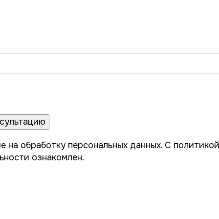
сплатная консультац
едневно с 8:00 до 21
е на обработку персональных данных
. С
политико
ьности
ознакомлен.