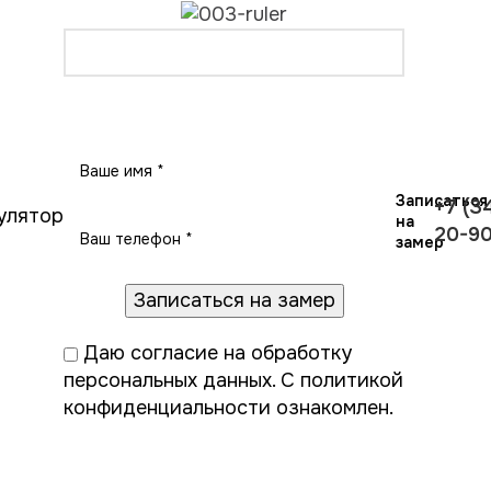
Записаться на замер
Записаться
+7 (3
улятор
на
20-90
замер
Даю
согласие на обработку
персональных данных
. С
политикой
конфиденциальности
ознакомлен.
и
Окна в дом
Калькулятор
Готовые окна
О компании
К