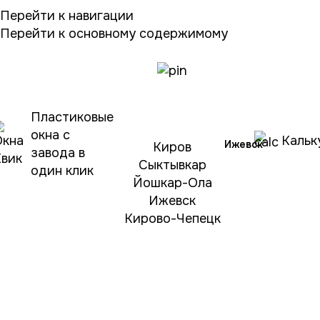
Перейти к навигации
Перейти к основному содержимому
Выберите
город
Пластиковые
окна с
Кальк
Ижевск
Киров
завода в
Сыктывкар
один клик
Йошкар-Ола
Ижевск
Кирово-Чепецк
Окна
Балконы и лоджи