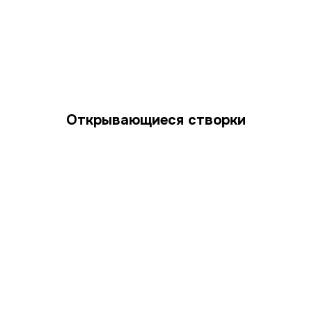
Открывающиеся створки
Бесплатная консультация от
специалиста завода в один
клик
Поможем выбрать профиль, фурнитуру, дополнительные
аксессуары и варианты декорирования. Вы можете
получить полную консультацию по телефону или