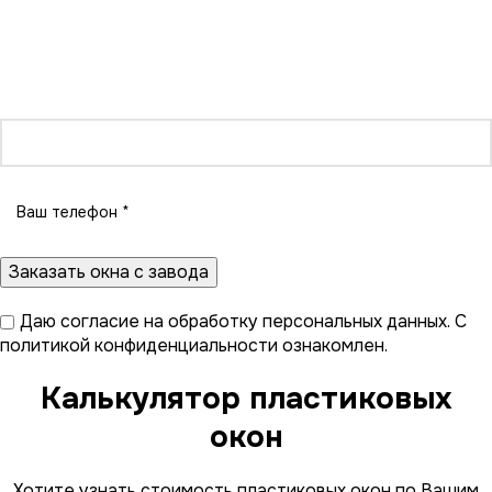
Вам больше не нужно обзванивать все компании города.
У нас более 20 представителей в Кирове, мы поможем
выбрать исполнителя исходя из вашего бюджета и
требований к монтажу. Нужны окна без монтажа?
Оформите заказ в один миг со специалистом завода.
Даю
согласие на обработку персональных данных
. С
политикой конфиденциальности
ознакомлен.
Калькулятор пластиковых
окон
Хотите узнать стоимость пластиковых окон по Вашим