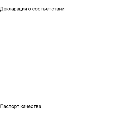
Декларация о соответствии
Закажите окна с завода в один
Паспорт качества
клик